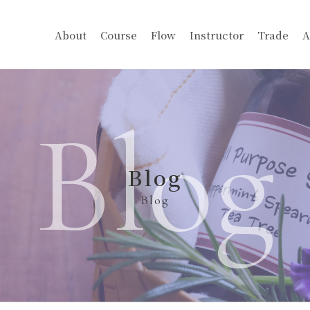
About
Course
Flow
Instructor
Trade
A
Blog
Blog
Blog