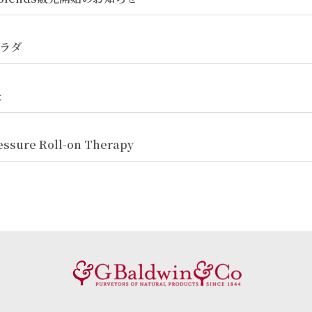
ラダ
た
ure Roll-on Therapy