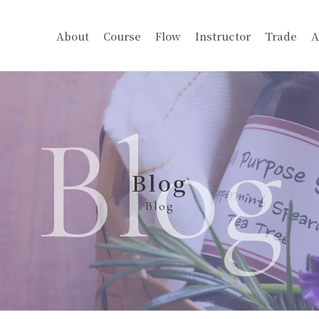
About
Course
Flow
Instructor
Trade
A
Blog
Blog
Blog