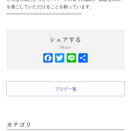
を過ごしていただけることを願っています。
÷÷÷÷÷÷÷÷÷÷÷÷÷÷÷÷÷÷÷÷÷÷÷÷÷÷÷÷÷÷÷÷
シェアする
Share
Facebook
Twitter
Line
共
有
ブログ一覧
カテゴリ