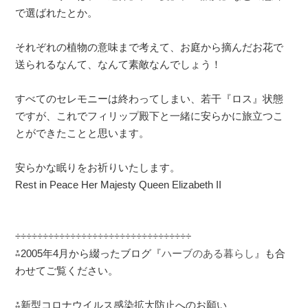
で選ばれたとか。
それぞれの植物の意味まで考えて、お庭から摘んだお花で
送られるなんて、なんて素敵なんでしょう！
すべてのセレモニーは終わってしまい、若干『ロス』状態
ですが、これでフィリップ殿下と一緒に安らかに旅立つこ
とができたことと思います。
安らかな眠りをお祈りいたします。
Rest in Peace Her Majesty Queen Elizabeth II
÷÷÷÷÷÷÷÷÷÷÷÷÷÷÷÷÷÷÷÷÷÷÷÷÷÷÷÷÷÷÷÷
⁂
2005
年
4
月から綴ったブログ『
ハーブのある暮らし
』も合
わせてご覧ください。
⁂
新型コロナウイルス感染拡大防止へのお願い