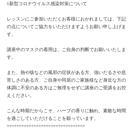
⁂
新型コロナウイルス感染対策について
レッスンにご参加いただくお客様におかれましては、下記
の点についてご協力をいただけますようお願い申し上げま
す。
講座中のマスクの着用は、ご自身の判断でお願いいたしま
す。
また、熱や咳などの風邪の症状がある方、強いだるさや息
苦しさのある方、ご自身や同居のご家族様など身近な方の
体調に不安のある方はご無理をせずに講座のご受講をお控
えください。
こんな時期だからこそ、ハーブの香りに触れ、素敵な時間
を過ごしていただけることを願っています。
÷÷÷÷÷÷÷÷÷÷÷÷÷÷÷÷÷÷÷÷÷÷÷÷÷÷÷÷÷÷÷÷