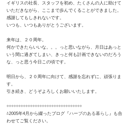
イギリスの社長、スタッフを初め、たくさんの人に助けて
いただきながら、ここまで歩んでくることができました。
感謝してもしきれないです。
いつも、いつもありがとうございます。
来年は、２０周年。
何かできたらいいな。。。っと思いながら、月日はあっと
いう間に過ぎてしまい、きっと何も計画できないのだろう
な、っと思う今日この頃です。
明日から、２０周年に向けて、感謝を忘れずに、頑張りま
す。
引き続き、どうぞよろしくお願いいたします。
÷÷÷÷÷÷÷÷÷÷÷÷÷÷÷÷÷÷÷÷÷÷÷÷÷÷÷÷÷÷÷÷
⁂
2005
年
4
月から綴ったブログ『
ハーブのある暮らし
』も合
わせてご覧ください。